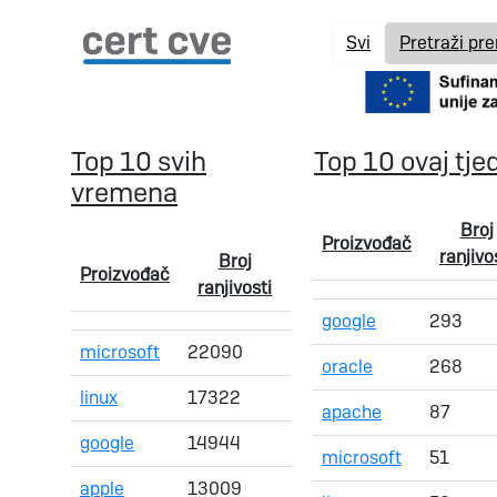
Svi
Pretraži pr
Top 10 svih
Top 10 ovaj tje
vremena
Broj
Proizvođač
ranjivo
Broj
Proizvođač
ranjivosti
google
293
microsoft
22090
oracle
268
linux
17322
apache
87
google
14944
microsoft
51
apple
13009