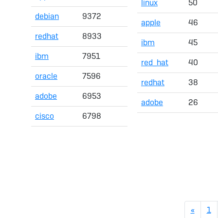
linux
50
debian
9372
apple
46
redhat
8933
ibm
45
ibm
7951
red_hat
40
oracle
7596
redhat
38
adobe
6953
adobe
26
cisco
6798
Previo
«
1