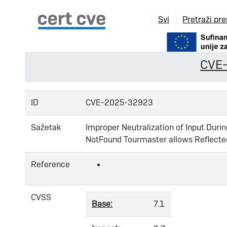
Svi
Pretraži pr
CVE
ID
CVE-2025-32923
Sažetak
Improper Neutralization of Input Durin
NotFound Tourmaster allows Reflected
Reference
CVSS
Base:
7.1