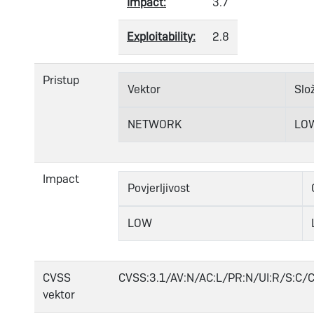
Impact:
3.7
Exploitability:
2.8
Pristup
Vektor
Slo
NETWORK
LO
Impact
Povjerljivost
LOW
CVSS
CVSS:3.1/AV:N/AC:L/PR:N/UI:R/S:C/C:
vektor