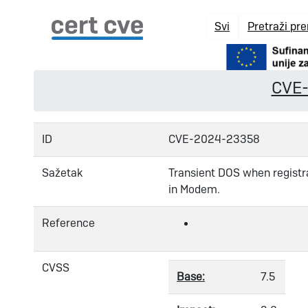
Svi
Pretraži pr
CVE
ID
CVE-2024-23358
Sažetak
Transient DOS when registra
in Modem.
Reference
CVSS
Base:
7.5