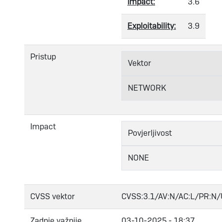
Impact:
3.6
Exploitability:
3.9
Pristup
Vektor
NETWORK
Impact
Povjerljivost
NONE
CVSS vektor
CVSS:3.1/AV:N/AC:L/PR:N/U
Zadnje važnije
03-10-2025 - 18:37