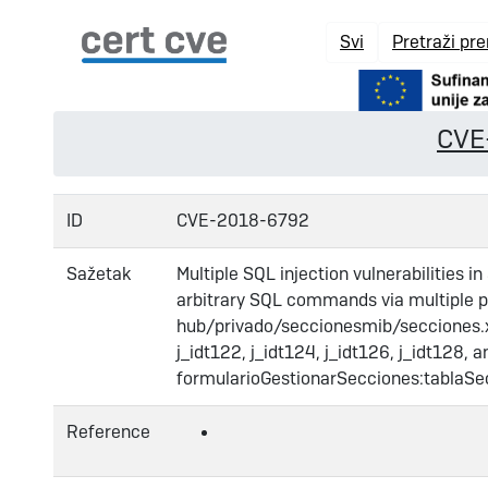
Svi
Pretraži pr
CVE
ID
CVE-2018-6792
Sažetak
Multiple SQL injection vulnerabilities 
arbitrary SQL commands via multiple 
hub/privado/seccionesmib/secciones.xh
j_idt122, j_idt124, j_idt126, j_idt128, 
formularioGestionarSecciones:tablaSec
Reference