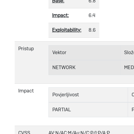
Base:
6.8
Impact:
6.4
Exploitability:
8.6
Pristup
Vektor
Slož
NETWORK
MED
Impact
Povjerljivost
C
PARTIAL
CVSS
AV:N/AC:M/Au:N/C:P/I:P/A:P